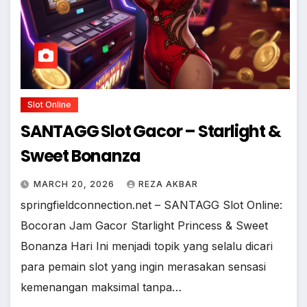
Slot Online
SANTAGG Slot Gacor – Starlight &
Sweet Bonanza
MARCH 20, 2026
REZA AKBAR
springfieldconnection.net – SANTAGG Slot Online:
Bocoran Jam Gacor Starlight Princess & Sweet
Bonanza Hari Ini menjadi topik yang selalu dicari
para pemain slot yang ingin merasakan sensasi
kemenangan maksimal tanpa…