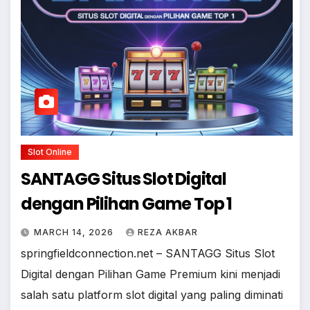
Slot Online
SANTAGG Situs Slot Digital
dengan Pilihan Game Top 1
MARCH 14, 2026
REZA AKBAR
springfieldconnection.net – SANTAGG Situs Slot
Digital dengan Pilihan Game Premium kini menjadi
salah satu platform slot digital yang paling diminati