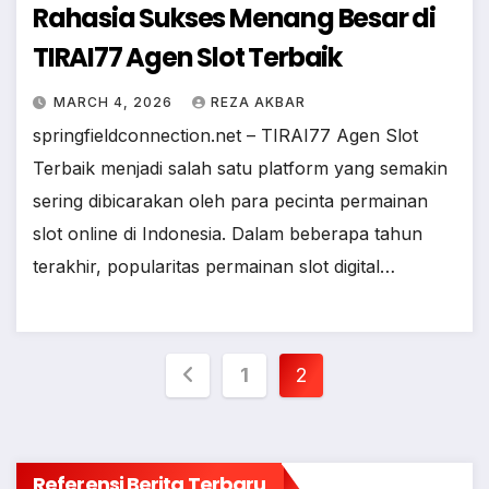
Rahasia Sukses Menang Besar di
TIRAI77 Agen Slot Terbaik
MARCH 4, 2026
REZA AKBAR
springfieldconnection.net – TIRAI77 Agen Slot
Terbaik menjadi salah satu platform yang semakin
sering dibicarakan oleh para pecinta permainan
slot online di Indonesia. Dalam beberapa tahun
terakhir, popularitas permainan slot digital…
Posts
1
2
pagination
Referensi Berita Terbaru