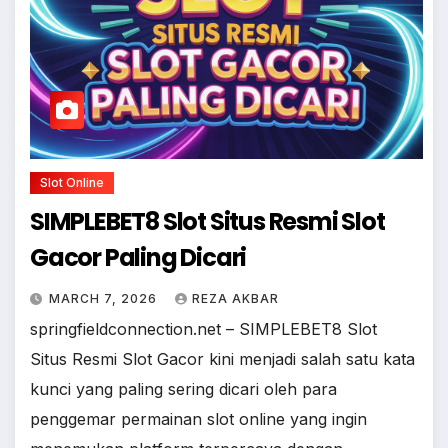
Slot Online
SIMPLEBET8 Slot Situs Resmi Slot
Gacor Paling Dicari
MARCH 7, 2026
REZA AKBAR
springfieldconnection.net – SIMPLEBET8 Slot
Situs Resmi Slot Gacor kini menjadi salah satu kata
kunci yang paling sering dicari oleh para
penggemar permainan slot online yang ingin