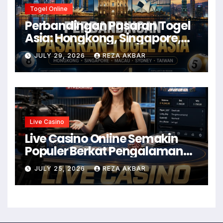
Togel Online
Perbandingan Pasaran Togel
Asia: Hongkong, Singapore,
Macau, Sydney, dan Taiwan
JULY 29, 2026
REZA AKBAR
Live Casino
Live Casino Online Semakin
Populer Berkat Pengalaman
Realistis
JULY 25, 2026
REZA AKBAR