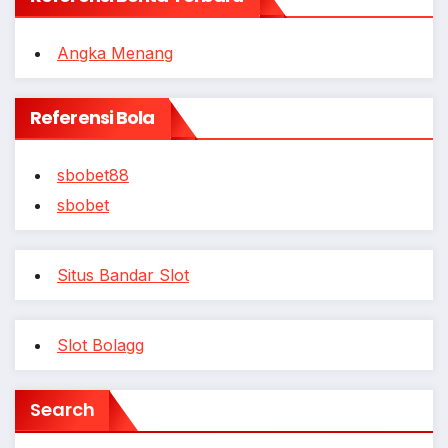
Angka Menang
Referensi Bola
sbobet88
sbobet
Situs Bandar Slot
Slot Bolagg
Search