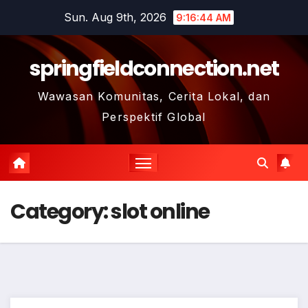
Skip
Sun. Aug 9th, 2026
9:16:46 AM
to
content
springfieldconnection.net
Wawasan Komunitas, Cerita Lokal, dan
Perspektif Global
Category:
slot online