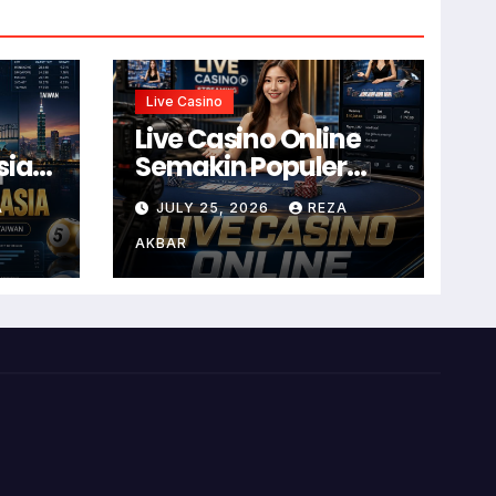
Live Casino
Live Casino Online
ia:
Semakin Populer
Berkat Pengalaman
A
JULY 25, 2026
REZA
au,
Realistis
iwan
AKBAR