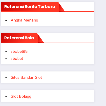
Referensi Berita Terbaru
Angka Menang
Referensi Bola
sbobet88
sbobet
Situs Bandar Slot
Slot Bolagg