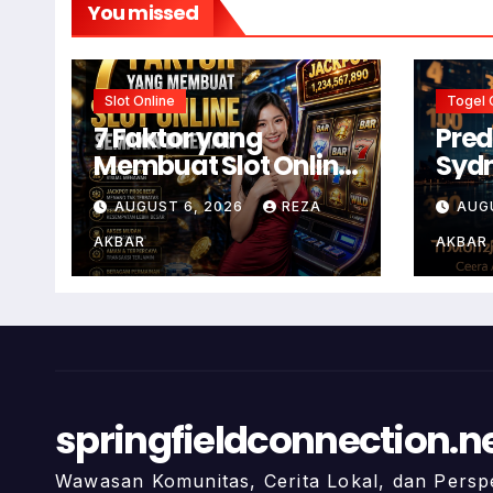
You missed
Slot Online
Togel 
7 Faktor yang
Pred
Membuat Slot Online
Sydn
Semakin Digemari
Ceri
AUGUST 6, 2026
REZA
AUG
Sela
AKBAR
AKBAR
springfieldconnection.n
Wawasan Komunitas, Cerita Lokal, dan Perspe