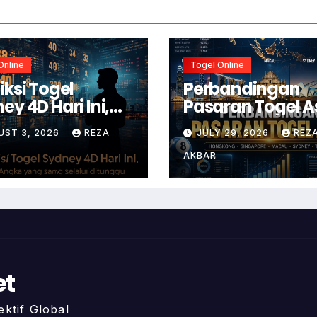
Online
Togel Online
iksi Togel
Perbandingan
ey 4D Hari Ini,
Pasaran Togel As
ta Angka yang
Hongkong,
UST 3, 2026
REZA
JULY 29, 2026
REZ
lu Ditunggu
Singapore, Mac
Sydney, dan Ta
AKBAR
et
ktif Global