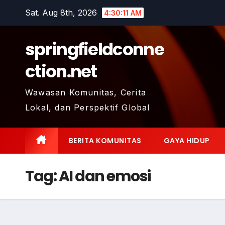
Skip
Sat. Aug 8th, 2026
4:30:12 AM
to
content
springfieldconne
ction.net
Wawasan Komunitas, Cerita
Lokal, dan Perspektif Global
BERITA KOMUNITAS
GAYA HIDUP
Tag:
AI dan emosi