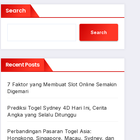
Search
Search
Recent Posts
7 Faktor yang Membuat Slot Online Semakin
Digemari
Prediksi Togel Sydney 4D Hari Ini, Cerita
Angka yang Selalu Ditunggu
Perbandingan Pasaran Togel Asia:
Hongkong, Singapore, Macau, Sydney, dan