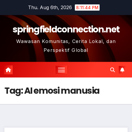
Skip
Thu. Aug 6th, 2026
8:11:45 PM
to
content
springfieldconnection.net
Wawasan Komunitas, Cerita Lokal, dan
Perspektif Global
Tag:
AI emosi manusia