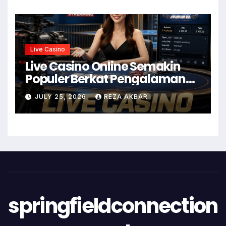
Live Casino
Live Casino Online Semakin
Populer Berkat Pengalaman
Realistis
JULY 25, 2026
REZA AKBAR
springfieldconnection