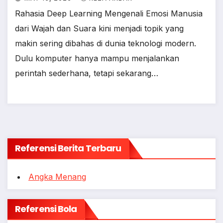
Rahasia Deep Learning Mengenali Emosi Manusia
dari Wajah dan Suara kini menjadi topik yang
makin sering dibahas di dunia teknologi modern.
Dulu komputer hanya mampu menjalankan
perintah sederhana, tetapi sekarang…
Referensi Berita Terbaru
Angka Menang
Referensi Bola