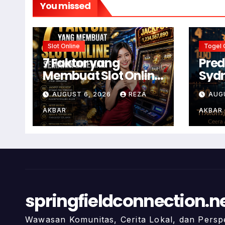
You missed
Slot Online
Togel 
7 Faktor yang
Pred
Membuat Slot Online
Sydn
Semakin Digemari
Ceri
AUGUST 6, 2026
REZA
AUG
Sela
AKBAR
AKBAR
springfieldconnection.n
Wawasan Komunitas, Cerita Lokal, dan Perspe