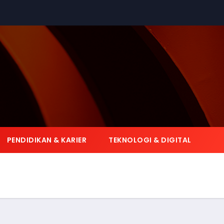
PENDIDIKAN & KARIER
TEKNOLOGI & DIGITAL