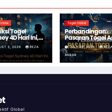
Online
Togel Online
iksi Togel
Perbandingan
ey 4D Hari Ini,
Pasaran Togel As
ta Angka yang
Hongkong,
UST 3, 2026
REZA
JULY 29, 2026
REZ
lu Ditunggu
Singapore, Mac
Sydney, dan Ta
AKBAR
et
ktif Global