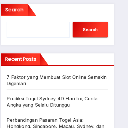
Search
Search
Recent Posts
7 Faktor yang Membuat Slot Online Semakin
Digemari
Prediksi Togel Sydney 4D Hari Ini, Cerita
Angka yang Selalu Ditunggu
Perbandingan Pasaran Togel Asia:
Hongkong, Singapore, Macau, Sydney, dan