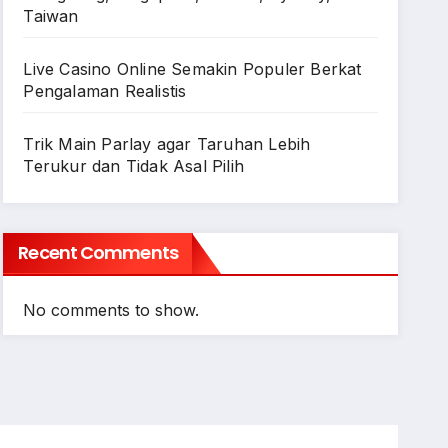
Taiwan
Live Casino Online Semakin Populer Berkat
Pengalaman Realistis
Trik Main Parlay agar Taruhan Lebih
Terukur dan Tidak Asal Pilih
Recent Comments
No comments to show.