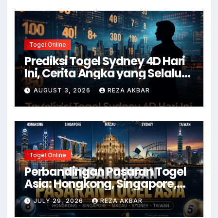
Togel Online
Prediksi Togel Sydney 4D Hari
Ini, Cerita Angka yang Selalu
Ditunggu
AUGUST 3, 2026
REZA AKBAR
Togel Online
Perbandingan Pasaran Togel
Asia: Hongkong, Singapore,
Macau, Sydney, dan Taiwan
JULY 29, 2026
REZA AKBAR