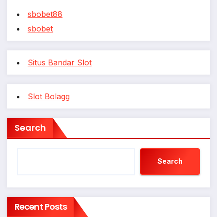
sbobet88
sbobet
Situs Bandar Slot
Slot Bolagg
Search
Search
Recent Posts