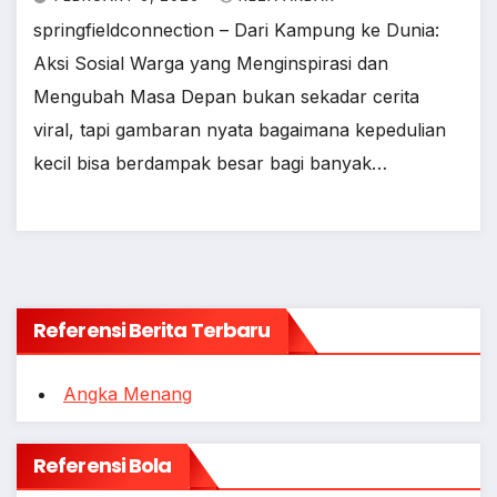
springfieldconnection – Dari Kampung ke Dunia:
Aksi Sosial Warga yang Menginspirasi dan
Mengubah Masa Depan bukan sekadar cerita
viral, tapi gambaran nyata bagaimana kepedulian
kecil bisa berdampak besar bagi banyak…
Referensi Berita Terbaru
Angka Menang
Referensi Bola