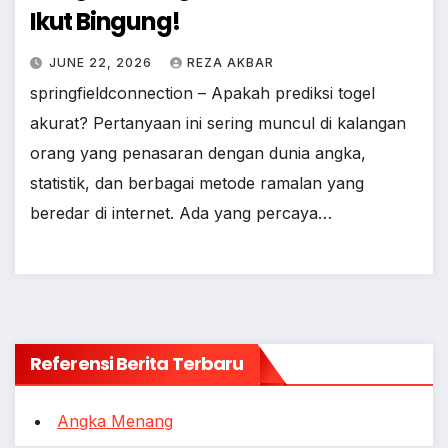
Ikut Bingung!
JUNE 22, 2026
REZA AKBAR
springfieldconnection – Apakah prediksi togel
akurat? Pertanyaan ini sering muncul di kalangan
orang yang penasaran dengan dunia angka,
statistik, dan berbagai metode ramalan yang
beredar di internet. Ada yang percaya…
Referensi Berita Terbaru
Angka Menang