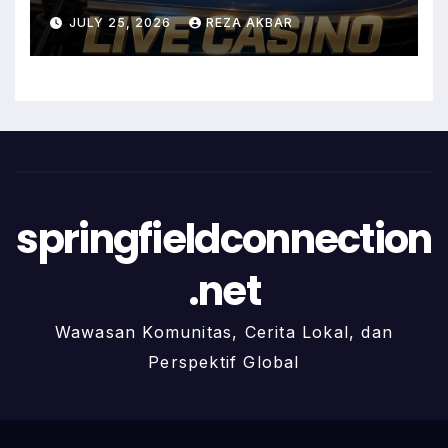
Realistis
JULY 25, 2026
REZA AKBAR
springfieldconnection
.net
Wawasan Komunitas, Cerita Lokal, dan
Perspektif Global