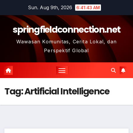
Skip
Sun. Aug 9th, 2026
6:41:43 AM
to
content
springfieldconnection.net
Wawasan Komunitas, Cerita Lokal, dan
Perspektif Global
Tag:
Artificial Intelligence