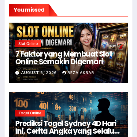
You missed
Slot Online
7 Faktor yang Membuat Slot
Online Semakin Digemari
AUGUST 6, 2026
REZA AKBAR
Togel Online
Prediksi Togel Sydney 4D Hari
Ini, Cerita Angka yang Selalu