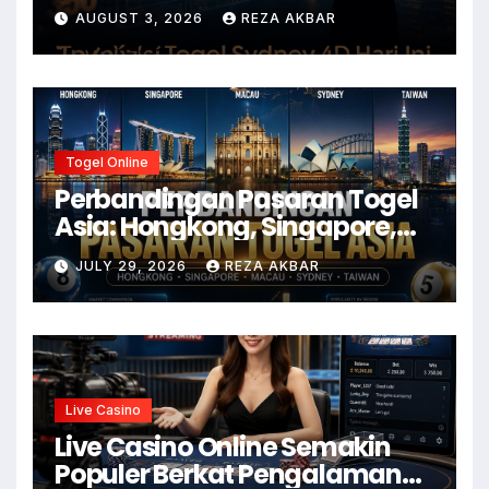
Ditunggu
AUGUST 3, 2026
REZA AKBAR
Togel Online
Perbandingan Pasaran Togel
Asia: Hongkong, Singapore,
Macau, Sydney, dan Taiwan
JULY 29, 2026
REZA AKBAR
Live Casino
Live Casino Online Semakin
Populer Berkat Pengalaman