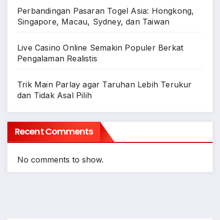
Perbandingan Pasaran Togel Asia: Hongkong,
Singapore, Macau, Sydney, dan Taiwan
Live Casino Online Semakin Populer Berkat
Pengalaman Realistis
Trik Main Parlay agar Taruhan Lebih Terukur
dan Tidak Asal Pilih
Recent Comments
No comments to show.