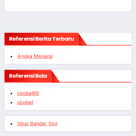
Referensi Berita Terbaru
Angka Menang
Referensi Bola
sbobet88
sbobet
Situs Bandar Slot