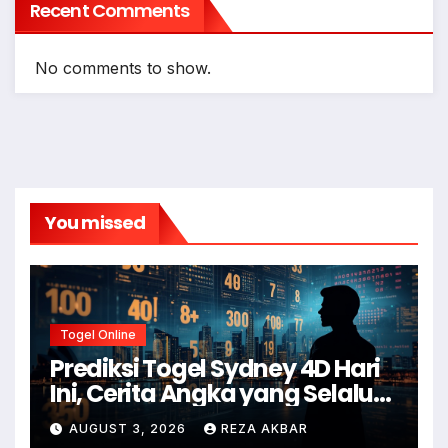
Recent Comments
No comments to show.
You missed
Togel Online
Prediksi Togel Sydney 4D Hari
Ini, Cerita Angka yang Selalu
Ditunggu
AUGUST 3, 2026
REZA AKBAR