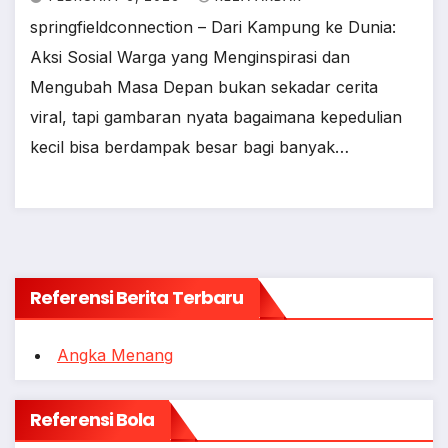
springfieldconnection – Dari Kampung ke Dunia:
Aksi Sosial Warga yang Menginspirasi dan
Mengubah Masa Depan bukan sekadar cerita
viral, tapi gambaran nyata bagaimana kepedulian
kecil bisa berdampak besar bagi banyak…
Referensi Berita Terbaru
Angka Menang
Referensi Bola