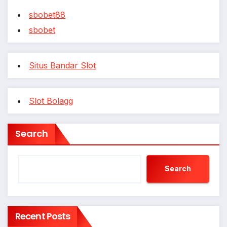
sbobet88
sbobet
Situs Bandar Slot
Slot Bolagg
Search
Search
Recent Posts