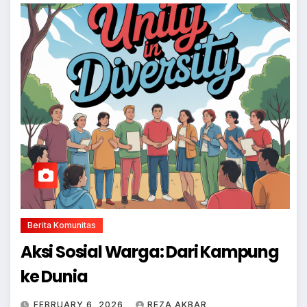
Berita Komunitas
Aksi Sosial Warga: Dari Kampung
ke Dunia
FEBRUARY 6, 2026
REZA AKBAR