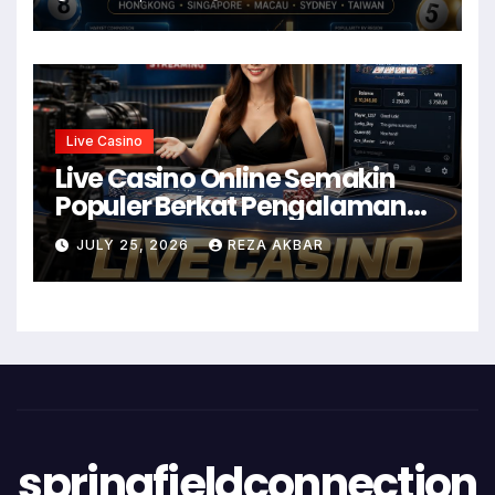
Live Casino
Live Casino Online Semakin
Populer Berkat Pengalaman
Realistis
JULY 25, 2026
REZA AKBAR
springfieldconnection