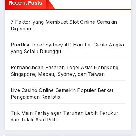
Recent Posts
7 Faktor yang Membuat Slot Online Semakin
Digemari
Prediksi Togel Sydney 4D Hari Ini, Cerita Angka
yang Selalu Ditunggu
Perbandingan Pasaran Togel Asia: Hongkong,
Singapore, Macau, Sydney, dan Taiwan
Live Casino Online Semakin Populer Berkat
Pengalaman Realistis
Trik Main Parlay agar Taruhan Lebih Terukur
dan Tidak Asal Pilih