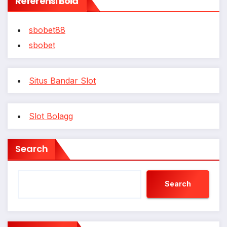
Referensi Bola
sbobet88
sbobet
Situs Bandar Slot
Slot Bolagg
Search
Search