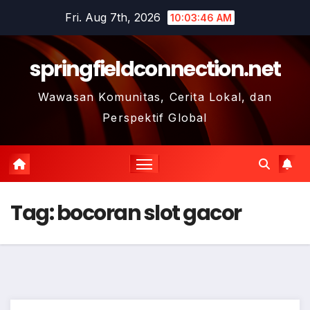
Skip
Fri. Aug 7th, 2026
10:03:46 AM
to
content
springfieldconnection.net
Wawasan Komunitas, Cerita Lokal, dan
Perspektif Global
Tag:
bocoran slot gacor