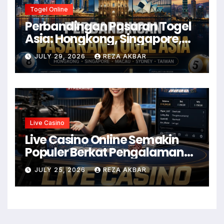
Togel Online
Perbandingan Pasaran Togel
Asia: Hongkong, Singapore,
Macau, Sydney, dan Taiwan
JULY 29, 2026
REZA AKBAR
Live Casino
Live Casino Online Semakin
Populer Berkat Pengalaman
Realistis
JULY 25, 2026
REZA AKBAR