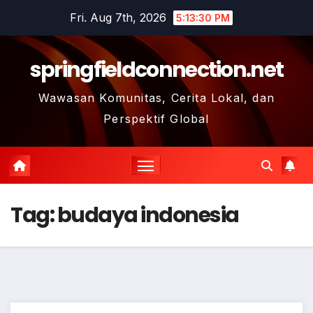
Skip
Fri. Aug 7th, 2026
5:13:31 PM
to
content
springfieldconnection.net
Wawasan Komunitas, Cerita Lokal, dan
Perspektif Global
Tag:
budaya indonesia