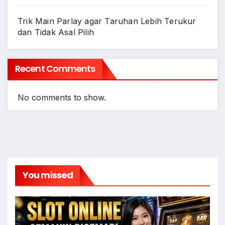
Trik Main Parlay agar Taruhan Lebih Terukur
dan Tidak Asal Pilih
Recent Comments
No comments to show.
You missed