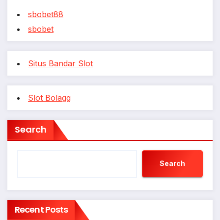
sbobet88
sbobet
Situs Bandar Slot
Slot Bolagg
Search
Search
Recent Posts