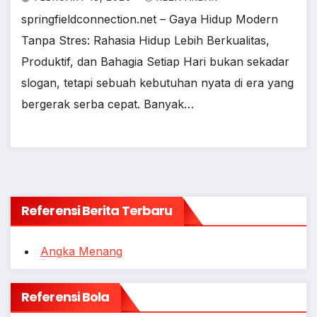
springfieldconnection.net – Gaya Hidup Modern
Tanpa Stres: Rahasia Hidup Lebih Berkualitas,
Produktif, dan Bahagia Setiap Hari bukan sekadar
slogan, tetapi sebuah kebutuhan nyata di era yang
bergerak serba cepat. Banyak…
Referensi Berita Terbaru
Angka Menang
Referensi Bola