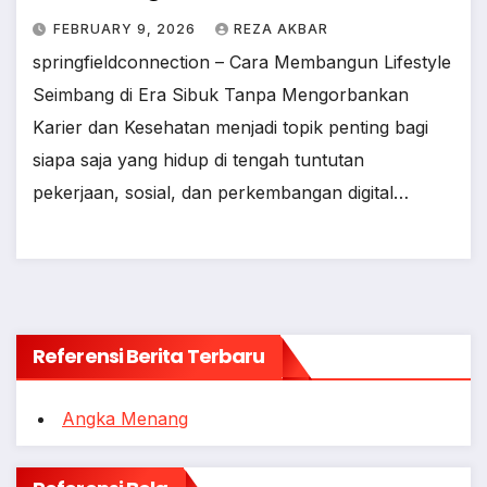
FEBRUARY 9, 2026
REZA AKBAR
springfieldconnection – Cara Membangun Lifestyle
Seimbang di Era Sibuk Tanpa Mengorbankan
Karier dan Kesehatan menjadi topik penting bagi
siapa saja yang hidup di tengah tuntutan
pekerjaan, sosial, dan perkembangan digital…
Referensi Berita Terbaru
Angka Menang