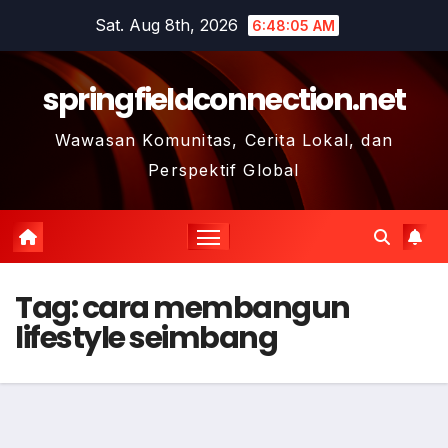
Skip
Sat. Aug 8th, 2026
6:48:05 AM
to
content
springfieldconnection.net
Wawasan Komunitas, Cerita Lokal, dan
Perspektif Global
Tag:
cara membangun
lifestyle seimbang