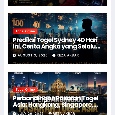
Togel Online
Prediksi Togel Sydney 4D Hari
Ini, Cerita Angka yang Selalu
Ditunggu
AUGUST 3, 2026
REZA AKBAR
Togel Online
Perbandingan Pasaran Togel
Asia: Hongkong, Singapore,
Macau, Sydney, dan Taiwan
JULY 29, 2026
REZA AKBAR