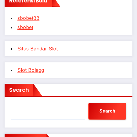
Referensi Bola
sbobet88
sbobet
Situs Bandar Slot
Slot Bolagg
Search
Search