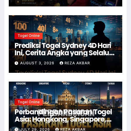
Togel Online
Prediksi Togel Sydney 4D Hari
Ini, Cerita Angka yang Selalu
Ditunggu
AUGUST 3, 2026
REZA AKBAR
Togel Online
Perbandingan Pasaran Togel
Asia: Hongkong, Singapore,
Macau, Sydney, dan Taiwan
JULY 29, 2026
REZA AKBAR