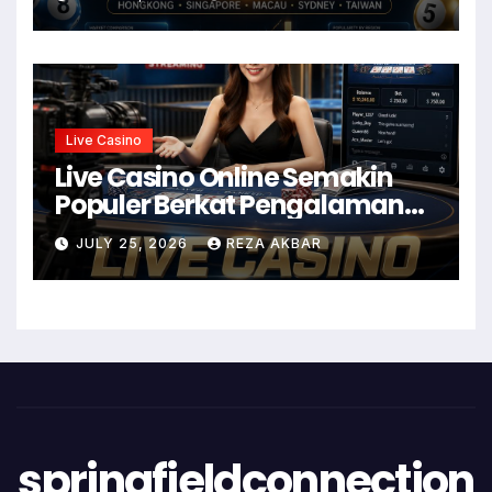
Live Casino
Live Casino Online Semakin
Populer Berkat Pengalaman
Realistis
JULY 25, 2026
REZA AKBAR
springfieldconnection