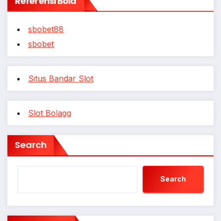
Referensi Bola
sbobet88
sbobet
Situs Bandar Slot
Slot Bolagg
Search
Search