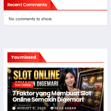
Recent Comments
No comments to show.
You missed
Slot Online
7 Faktor yang Membuat Slot
Online Semakin Digemari
AUGUST 6, 2026
REZA AKBAR