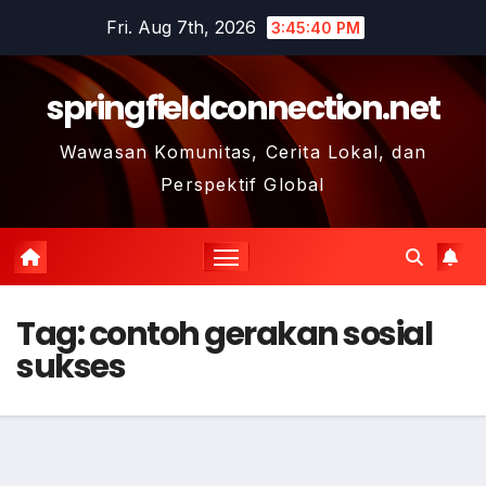
Skip
Fri. Aug 7th, 2026
3:45:41 PM
to
content
springfieldconnection.net
Wawasan Komunitas, Cerita Lokal, dan
Perspektif Global
Tag:
contoh gerakan sosial
sukses