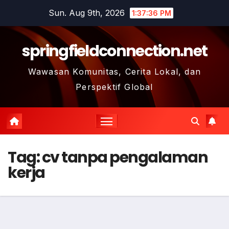
Skip
Sun. Aug 9th, 2026
1:37:36 PM
to
content
springfieldconnection.net
Wawasan Komunitas, Cerita Lokal, dan
Perspektif Global
Tag:
cv tanpa pengalaman
kerja