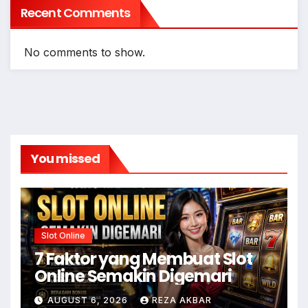
Recent Comments
No comments to show.
You missed
Slot Online
7 Faktor yang Membuat Slot
Online Semakin Digemari
AUGUST 6, 2026
REZA AKBAR