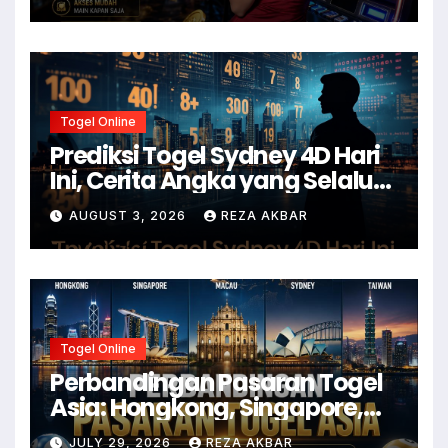
Togel Online
Prediksi Togel Sydney 4D Hari
Ini, Cerita Angka yang Selalu
Ditunggu
AUGUST 3, 2026
REZA AKBAR
Togel Online
Perbandingan Pasaran Togel
Asia: Hongkong, Singapore,
Macau, Sydney, dan Taiwan
JULY 29, 2026
REZA AKBAR