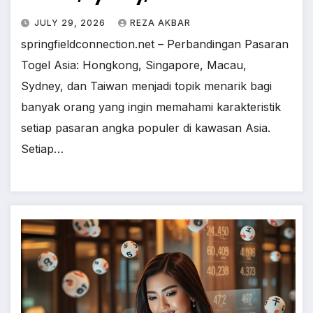
JULY 29, 2026
REZA AKBAR
springfieldconnection.net – Perbandingan Pasaran
Togel Asia: Hongkong, Singapore, Macau,
Sydney, dan Taiwan menjadi topik menarik bagi
banyak orang yang ingin memahami karakteristik
setiap pasaran angka populer di kawasan Asia.
Setiap…