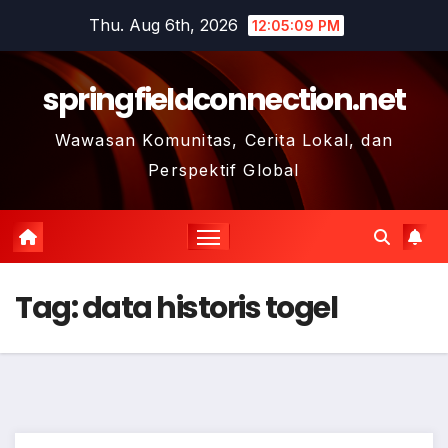
Skip
Thu. Aug 6th, 2026
12:05:10 PM
to
content
springfieldconnection.net
Wawasan Komunitas, Cerita Lokal, dan
Perspektif Global
Tag:
data historis togel