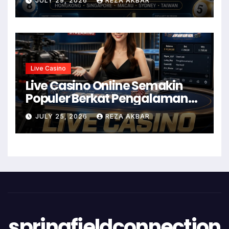
JULY 29, 2026
REZA AKBAR
Live Casino
Live Casino Online Semakin
Populer Berkat Pengalaman
Realistis
JULY 25, 2026
REZA AKBAR
springfieldconnection