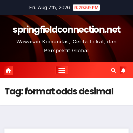
Skip
Fri. Aug 7th, 2026
9:29:59 PM
to
content
springfieldconnection.net
Wawasan Komunitas, Cerita Lokal, dan
Perspektif Global
Tag:
format odds desimal