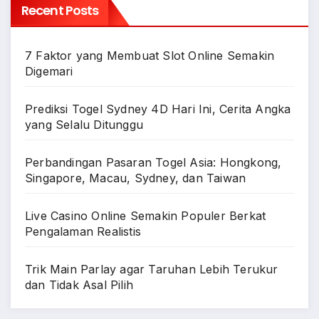
Recent Posts
7 Faktor yang Membuat Slot Online Semakin
Digemari
Prediksi Togel Sydney 4D Hari Ini, Cerita Angka
yang Selalu Ditunggu
Perbandingan Pasaran Togel Asia: Hongkong,
Singapore, Macau, Sydney, dan Taiwan
Live Casino Online Semakin Populer Berkat
Pengalaman Realistis
Trik Main Parlay agar Taruhan Lebih Terukur
dan Tidak Asal Pilih