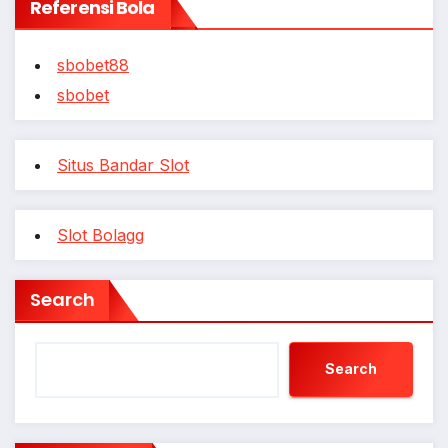
Referensi Bola
sbobet88
sbobet
Situs Bandar Slot
Slot Bolagg
Search
Search