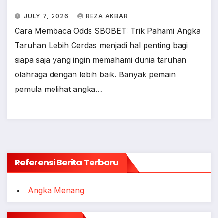
JULY 7, 2026
REZA AKBAR
Cara Membaca Odds SBOBET: Trik Pahami Angka
Taruhan Lebih Cerdas menjadi hal penting bagi
siapa saja yang ingin memahami dunia taruhan
olahraga dengan lebih baik. Banyak pemain
pemula melihat angka…
Referensi Berita Terbaru
Angka Menang