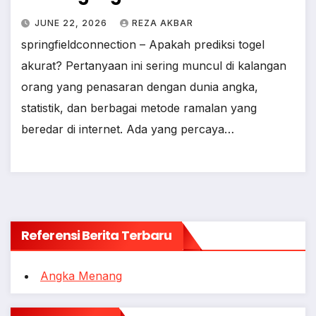
JUNE 22, 2026
REZA AKBAR
springfieldconnection – Apakah prediksi togel
akurat? Pertanyaan ini sering muncul di kalangan
orang yang penasaran dengan dunia angka,
statistik, dan berbagai metode ramalan yang
beredar di internet. Ada yang percaya…
Referensi Berita Terbaru
Angka Menang