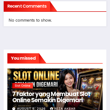
Recent Comments
No comments to show.
You missed
Slot Online
7 Faktor yang Membuat Slot
Online Semakin Digemari
AUGUST 6, 2026
REZA AKBAR