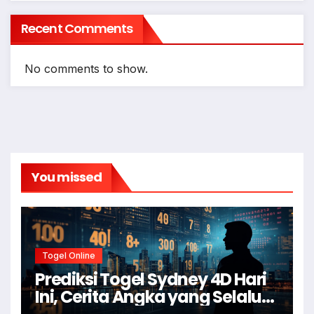
Recent Comments
No comments to show.
You missed
Togel Online
Prediksi Togel Sydney 4D Hari
Ini, Cerita Angka yang Selalu