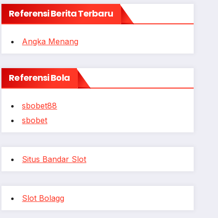
Referensi Berita Terbaru
Angka Menang
Referensi Bola
sbobet88
sbobet
Situs Bandar Slot
Slot Bolagg