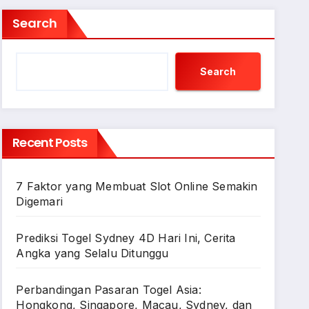
Search
Search
Recent Posts
7 Faktor yang Membuat Slot Online Semakin
Digemari
Prediksi Togel Sydney 4D Hari Ini, Cerita
Angka yang Selalu Ditunggu
Perbandingan Pasaran Togel Asia:
Hongkong, Singapore, Macau, Sydney, dan