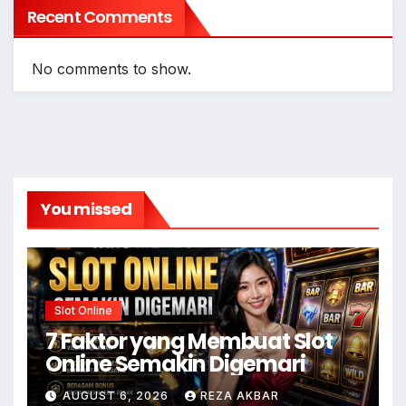
Recent Comments
No comments to show.
You missed
Slot Online
7 Faktor yang Membuat Slot
Online Semakin Digemari
AUGUST 6, 2026
REZA AKBAR