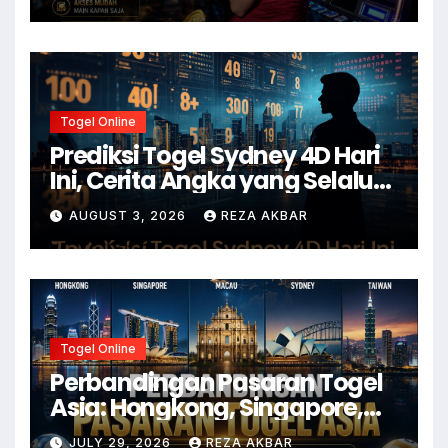
Togel Online
Prediksi Togel Sydney 4D Hari
Ini, Cerita Angka yang Selalu
Ditunggu
AUGUST 3, 2026
REZA AKBAR
Togel Online
Perbandingan Pasaran Togel
Asia: Hongkong, Singapore,
Macau, Sydney, dan Taiwan
JULY 29, 2026
REZA AKBAR