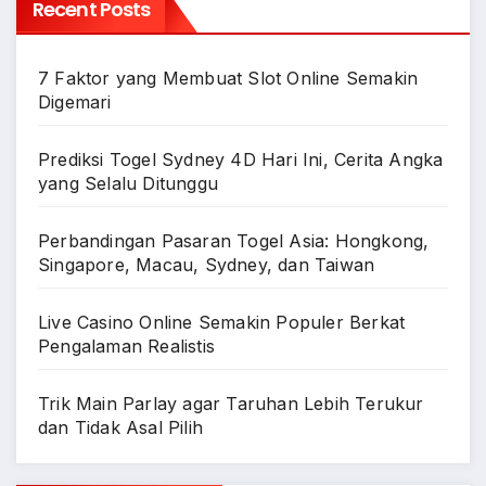
Recent Posts
7 Faktor yang Membuat Slot Online Semakin
Digemari
Prediksi Togel Sydney 4D Hari Ini, Cerita Angka
yang Selalu Ditunggu
Perbandingan Pasaran Togel Asia: Hongkong,
Singapore, Macau, Sydney, dan Taiwan
Live Casino Online Semakin Populer Berkat
Pengalaman Realistis
Trik Main Parlay agar Taruhan Lebih Terukur
dan Tidak Asal Pilih