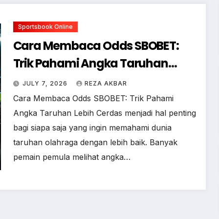
Sportsbook Online
Cara Membaca Odds SBOBET:
Trik Pahami Angka Taruhan
Lebih Cerdas
JULY 7, 2026
REZA AKBAR
Cara Membaca Odds SBOBET: Trik Pahami
Angka Taruhan Lebih Cerdas menjadi hal penting
bagi siapa saja yang ingin memahami dunia
taruhan olahraga dengan lebih baik. Banyak
pemain pemula melihat angka…