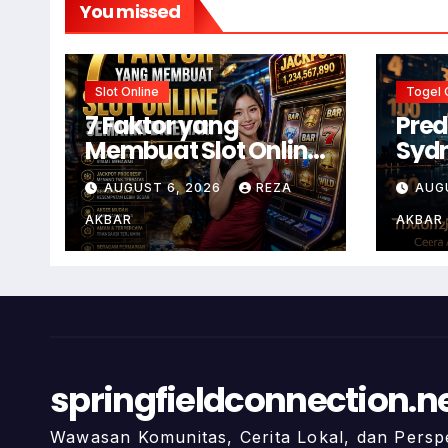
You missed
Slot Online
Togel 
7 Faktor yang
Pred
Membuat Slot Online
Sydn
Semakin Digemari
Ceri
AUGUST 6, 2026
REZA
AUG
Sela
AKBAR
AKBAR
springfieldconnection.n
Wawasan Komunitas, Cerita Lokal, dan Perspe