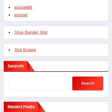
sbobet88
sbobet
Situs Bandar Slot
Slot Bolagg
Search
Search
Recent Posts