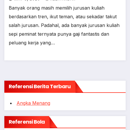
Banyak orang masih memilih jurusan kuliah
berdasarkan tren, ikut teman, atau sekadar takut
salah jurusan. Padahal, ada banyak jurusan kuliah
sepi peminat ternyata punya gaji fantastis dan
peluang kerja yang…
Referensi Berita Terbaru
Angka Menang
Referensi Bola