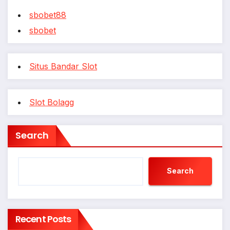
sbobet88
sbobet
Situs Bandar Slot
Slot Bolagg
Search
Search
Recent Posts