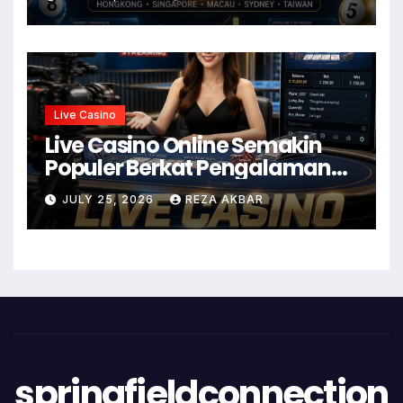
Live Casino
Live Casino Online Semakin
Populer Berkat Pengalaman
Realistis
JULY 25, 2026
REZA AKBAR
springfieldconnection