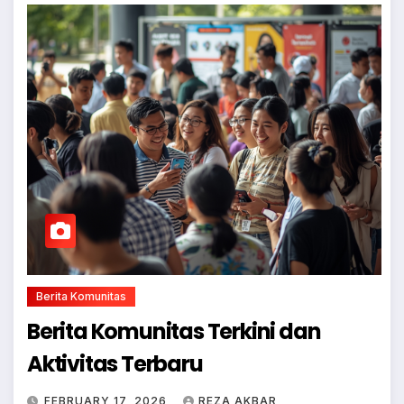
Berita Komunitas
Berita Komunitas Terkini dan
Aktivitas Terbaru
FEBRUARY 17, 2026
REZA AKBAR