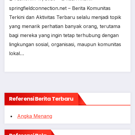
springfieldconnection.net – Berita Komunitas
Terkini dan Aktivitas Terbaru selalu menjadi topik
yang menarik perhatian banyak orang, terutama
bagi mereka yang ingin tetap terhubung dengan
lingkungan sosial, organisasi, maupun komunitas
lokal…
Referensi Berita Terbaru
Angka Menang