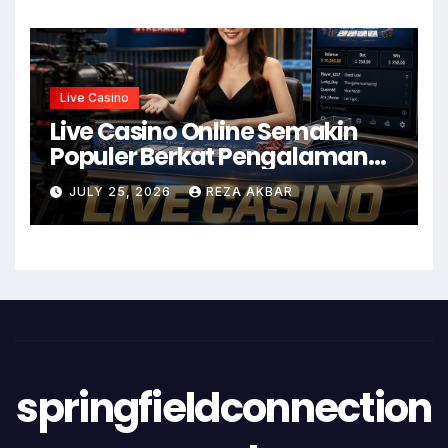
Live Casino
Live Casino Online Semakin
Populer Berkat Pengalaman
Realistis
JULY 25, 2026
REZA AKBAR
springfieldconnection