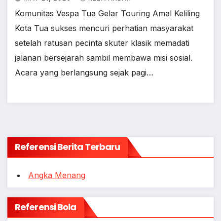
Komunitas Vespa Tua Gelar Touring Amal Keliling
Kota Tua sukses mencuri perhatian masyarakat
setelah ratusan pecinta skuter klasik memadati
jalanan bersejarah sambil membawa misi sosial.
Acara yang berlangsung sejak pagi…
Referensi Berita Terbaru
Angka Menang
Referensi Bola