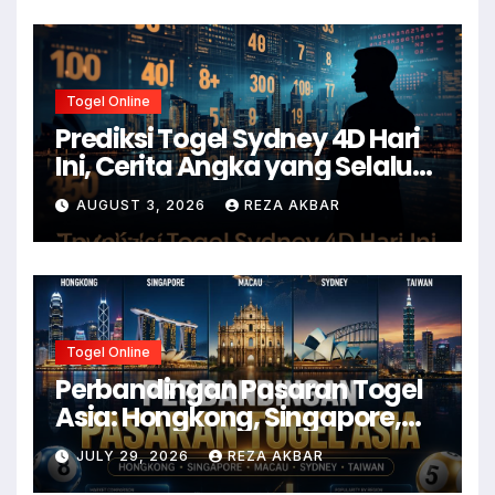
Togel Online
Prediksi Togel Sydney 4D Hari
Ini, Cerita Angka yang Selalu
Ditunggu
AUGUST 3, 2026
REZA AKBAR
Togel Online
Perbandingan Pasaran Togel
Asia: Hongkong, Singapore,
Macau, Sydney, dan Taiwan
JULY 29, 2026
REZA AKBAR