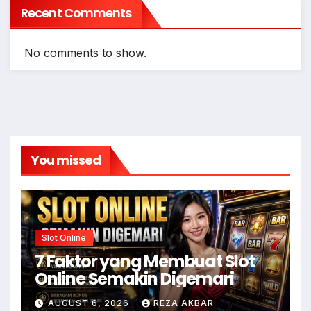
Recent Comments
No comments to show.
You missed
Slot Online
7 Faktor yang Membuat Slot
Online Semakin Digemari
AUGUST 6, 2026
REZA AKBAR