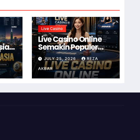
Live Casino
Live Casino Online
ia:
Semakin Populer
Berkat Pengalaman
A
JULY 25, 2026
REZA
au,
Realistis
iwan
AKBAR