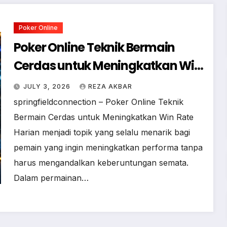
Poker Online
Poker Online Teknik Bermain
Cerdas untuk Meningkatkan Win
Rate Harian
JULY 3, 2026
REZA AKBAR
springfieldconnection – Poker Online Teknik
Bermain Cerdas untuk Meningkatkan Win Rate
Harian menjadi topik yang selalu menarik bagi
pemain yang ingin meningkatkan performa tanpa
harus mengandalkan keberuntungan semata.
Dalam permainan…