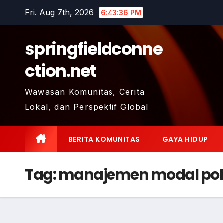
Skip
Fri. Aug 7th, 2026
6:43:36 PM
to
content
springfieldconne
ction.net
Wawasan Komunitas, Cerita
Lokal, dan Perspektif Global
BERITA KOMUNITAS
GAYA HIDUP
Tag:
manajemen modal po