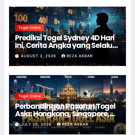
Togel Online
Prediksi Togel Sydney 4D Hari
Ini, Cerita Angka yang Selalu
Ditunggu
AUGUST 3, 2026
REZA AKBAR
Togel Online
Perbandingan Pasaran Togel
Asia: Hongkong, Singapore,
Macau, Sydney, dan Taiwan
JULY 29, 2026
REZA AKBAR