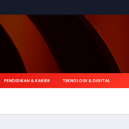
PENDIDIKAN & KARIER
TEKNOLOGI & DIGITAL