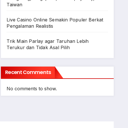
Taiwan
Live Casino Online Semakin Populer Berkat
Pengalaman Realistis
Trik Main Parlay agar Taruhan Lebih
Terukur dan Tidak Asal Pilih
Recent Comments
No comments to show.