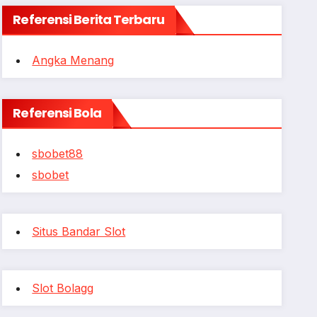
Referensi Berita Terbaru
Angka Menang
Referensi Bola
sbobet88
sbobet
Situs Bandar Slot
Slot Bolagg