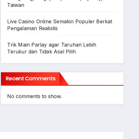
Taiwan
Live Casino Online Semakin Populer Berkat
Pengalaman Realistis
Trik Main Parlay agar Taruhan Lebih
Terukur dan Tidak Asal Pilih
Recent Comments
No comments to show.