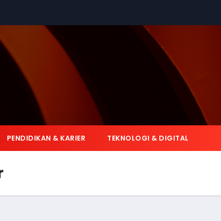
PENDIDIKAN & KARIER
TEKNOLOGI & DIGITAL
r