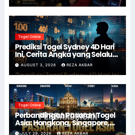
Togel Online
Prediksi Togel Sydney 4D Hari
Ini, Cerita Angka yang Selalu
Ditunggu
AUGUST 3, 2026
REZA AKBAR
Togel Online
Perbandingan Pasaran Togel
Asia: Hongkong, Singapore,
Macau, Sydney, dan Taiwan
JULY 29, 2026
REZA AKBAR