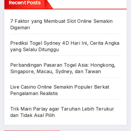
Recent Posts
7 Faktor yang Membuat Slot Online Semakin
Digemari
Prediksi Togel Sydney 4D Hari Ini, Cerita Angka
yang Selalu Ditunggu
Perbandingan Pasaran Togel Asia: Hongkong,
Singapore, Macau, Sydney, dan Taiwan
Live Casino Online Semakin Populer Berkat
Pengalaman Realistis
Trik Main Parlay agar Taruhan Lebih Terukur
dan Tidak Asal Pilih