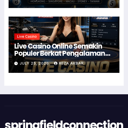
Live Casino
Live Casino Online Semakin
Populer Berkat Pengalaman
Realistis
JULY 25, 2026
REZA AKBAR
springfieldconnection