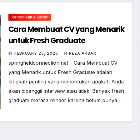
Pendidikan & Karier
Cara Membuat CV yang Menarik
untuk Fresh Graduate
FEBRUARY 25, 2026
REZA AKBAR
springfieldconnection.net – Cara Membuat CV
yang Menarik untuk Fresh Graduate adalah
langkah penting yang menentukan apakah Anda
akan dipanggil interview atau tidak. Banyak fresh
graduate merasa minder karena belum punya…