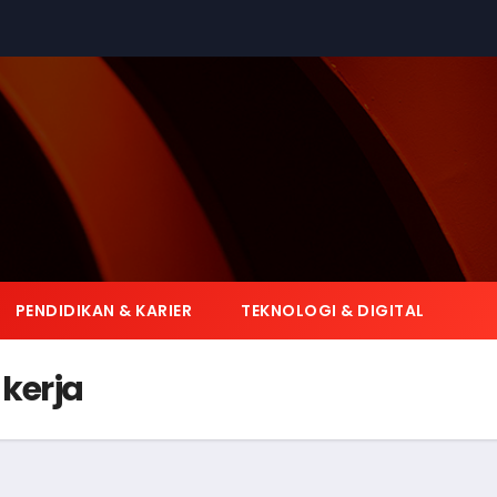
PENDIDIKAN & KARIER
TEKNOLOGI & DIGITAL
kerja