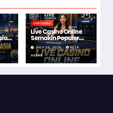
Live Casino
Live Casino Online
ia:
Semakin Populer
Berkat Pengalaman
A
JULY 25, 2026
REZA
au,
Realistis
iwan
AKBAR