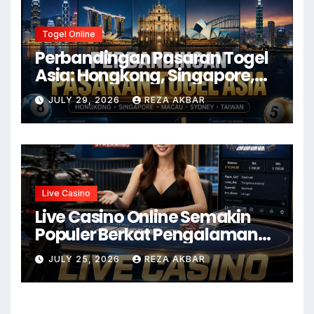
Togel Online
Perbandingan Pasaran Togel
Asia: Hongkong, Singapore,
Macau, Sydney, dan Taiwan
JULY 29, 2026
REZA AKBAR
Live Casino
Live Casino Online Semakin
Populer Berkat Pengalaman
Realistis
JULY 25, 2026
REZA AKBAR