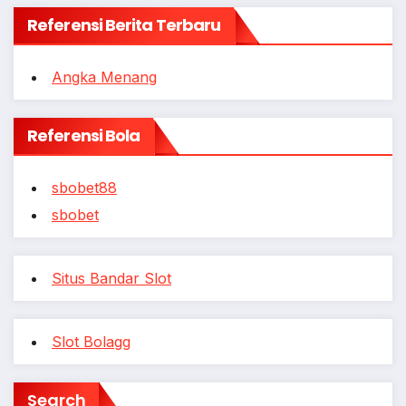
Referensi Berita Terbaru
Angka Menang
Referensi Bola
sbobet88
sbobet
Situs Bandar Slot
Slot Bolagg
Search