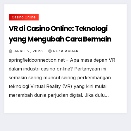
Casino Online
VR di Casino Online: Teknologi
yang Mengubah Cara Bermain
APRIL 2, 2026
REZA AKBAR
springfieldconnection.net – Apa masa depan VR
dalam industri casino online? Pertanyaan ini
semakin sering muncul seiring perkembangan
teknologi Virtual Reality (VR) yang kini mulai
merambah dunia perjudian digital. Jika dulu…