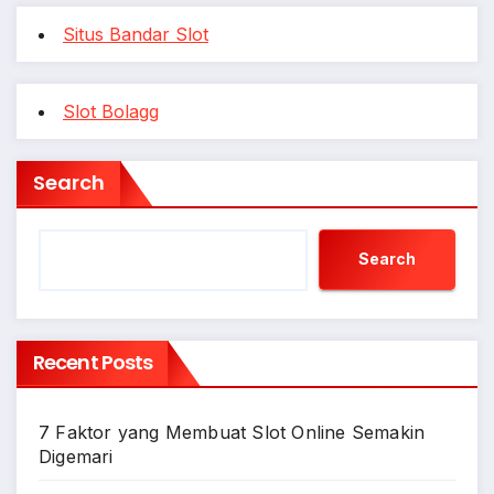
Situs Bandar Slot
Slot Bolagg
Search
Search
Recent Posts
7 Faktor yang Membuat Slot Online Semakin
Digemari