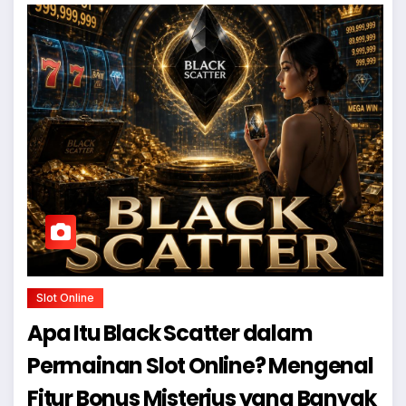
Slot Online
Apa Itu Black Scatter dalam
Permainan Slot Online? Mengenal
Fitur Bonus Misterius yang Banyak