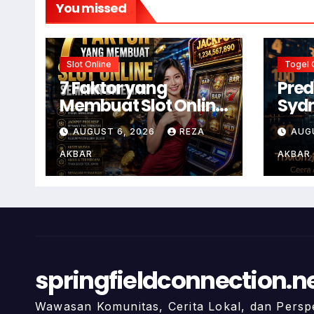
You missed
Slot Online
Togel 
7 Faktor yang
Pred
Membuat Slot Online
Sydn
Semakin Digemari
Ceri
AUGUST 6, 2026
REZA
AUG
Sela
AKBAR
AKBAR
springfieldconnection.n
Wawasan Komunitas, Cerita Lokal, dan Perspe