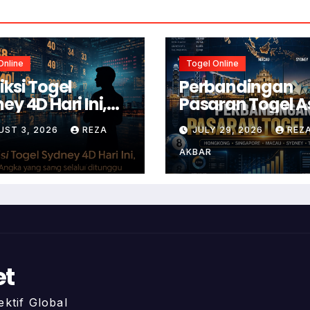
Online
Togel Online
iksi Togel
Perbandingan
ey 4D Hari Ini,
Pasaran Togel As
ta Angka yang
Hongkong,
UST 3, 2026
REZA
JULY 29, 2026
REZ
lu Ditunggu
Singapore, Mac
Sydney, dan Ta
AKBAR
et
ktif Global