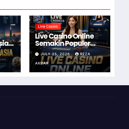
Live Casino
Live Casino Online
ia:
Semakin Populer
Berkat Pengalaman
A
JULY 25, 2026
REZA
au,
Realistis
iwan
AKBAR