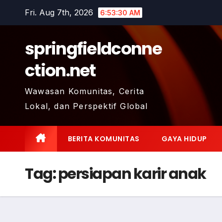
Skip
Fri. Aug 7th, 2026
6:53:30 AM
to
content
springfieldconne
ction.net
Wawasan Komunitas, Cerita
Lokal, dan Perspektif Global
BERITA KOMUNITAS
GAYA HIDUP
Tag:
persiapan karir anak