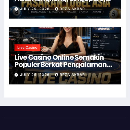
Macau, Sydney, dan Taiwan
JULY 29, 2026
REZA AKBAR
Live Casino
Live Casino Online Semakin
Populer Berkat Pengalaman
Realistis
JULY 25, 2026
REZA AKBAR