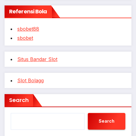
Referensi Bola
sbobet88
sbobet
Situs Bandar Slot
Slot Bolagg
Search
Search