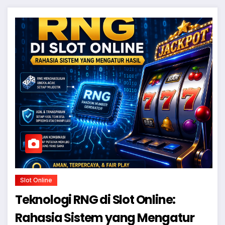
Slot Online
Teknologi RNG di Slot Online:
Rahasia Sistem yang Mengatur