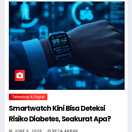
Teknologi & Digital
Smartwatch Kini Bisa Deteksi
Risiko Diabetes, Seakurat Apa?
JUNE 5, 2026
REZA AKBAR