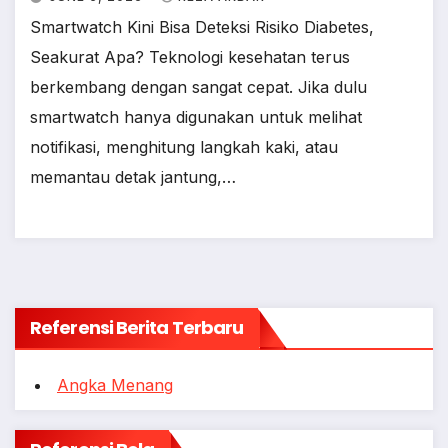
Smartwatch Kini Bisa Deteksi Risiko Diabetes,
Seakurat Apa? Teknologi kesehatan terus
berkembang dengan sangat cepat. Jika dulu
smartwatch hanya digunakan untuk melihat
notifikasi, menghitung langkah kaki, atau
memantau detak jantung,…
Referensi Berita Terbaru
Angka Menang