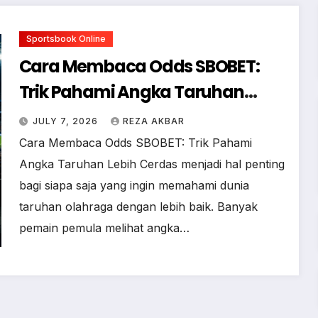
Sportsbook Online
Cara Membaca Odds SBOBET:
Trik Pahami Angka Taruhan
Lebih Cerdas
JULY 7, 2026
REZA AKBAR
Cara Membaca Odds SBOBET: Trik Pahami
Angka Taruhan Lebih Cerdas menjadi hal penting
bagi siapa saja yang ingin memahami dunia
taruhan olahraga dengan lebih baik. Banyak
pemain pemula melihat angka…