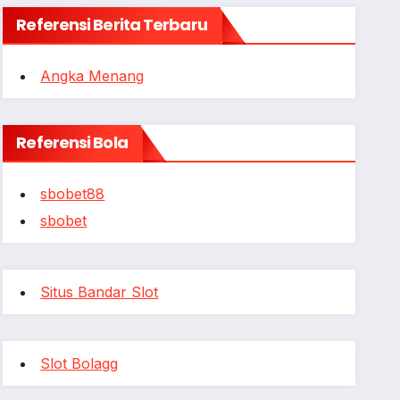
Referensi Berita Terbaru
Angka Menang
Referensi Bola
sbobet88
sbobet
Situs Bandar Slot
Slot Bolagg