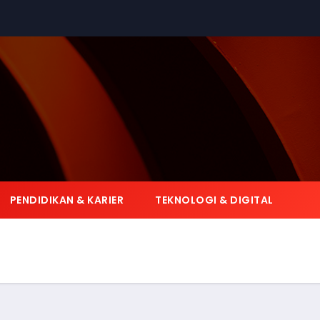
PENDIDIKAN & KARIER
TEKNOLOGI & DIGITAL