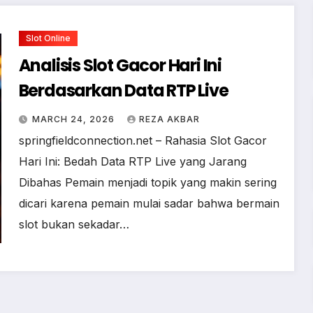
Slot Online
Analisis Slot Gacor Hari Ini
Berdasarkan Data RTP Live
MARCH 24, 2026
REZA AKBAR
springfieldconnection.net – Rahasia Slot Gacor
Hari Ini: Bedah Data RTP Live yang Jarang
Dibahas Pemain menjadi topik yang makin sering
dicari karena pemain mulai sadar bahwa bermain
slot bukan sekadar…