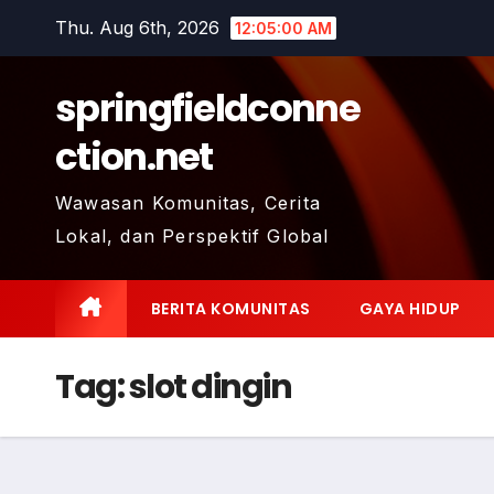
Skip
Thu. Aug 6th, 2026
12:05:00 AM
to
content
springfieldconne
ction.net
Wawasan Komunitas, Cerita
Lokal, dan Perspektif Global
BERITA KOMUNITAS
GAYA HIDUP
Tag:
slot dingin