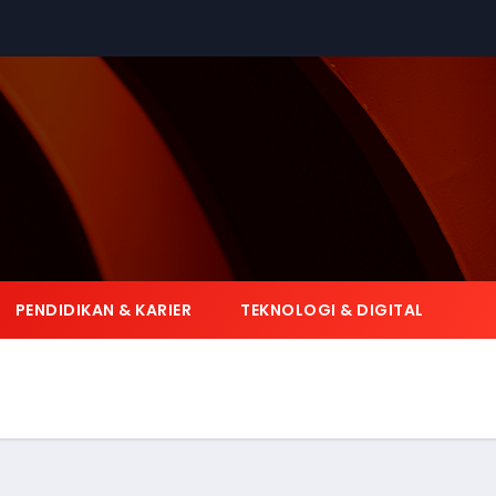
PENDIDIKAN & KARIER
TEKNOLOGI & DIGITAL