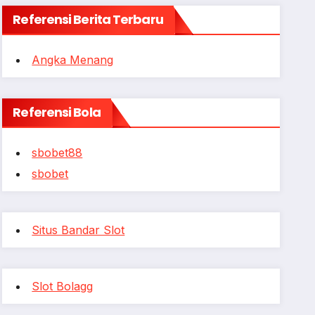
Referensi Berita Terbaru
Angka Menang
Referensi Bola
sbobet88
sbobet
Situs Bandar Slot
Slot Bolagg