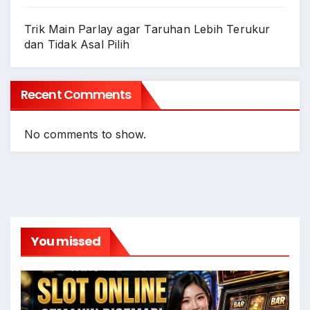
Trik Main Parlay agar Taruhan Lebih Terukur
dan Tidak Asal Pilih
Recent Comments
No comments to show.
You missed