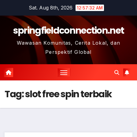
Skip
Sat. Aug 8th, 2026
12:57:32 AM
to
content
springfieldconnection.net
Wawasan Komunitas, Cerita Lokal, dan
Perspektif Global
Tag:
slot free spin terbaik