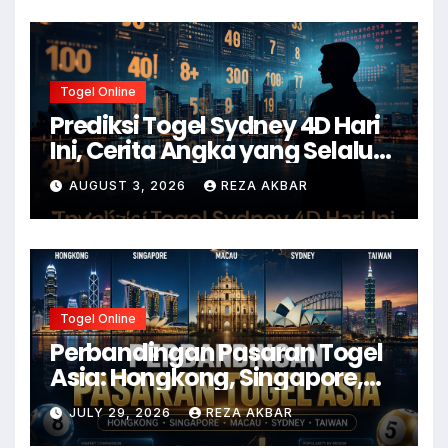
Togel Online
Prediksi Togel Sydney 4D Hari
Ini, Cerita Angka yang Selalu
Ditunggu
AUGUST 3, 2026
REZA AKBAR
Togel Online
Perbandingan Pasaran Togel
Asia: Hongkong, Singapore,
Macau, Sydney, dan Taiwan
JULY 29, 2026
REZA AKBAR