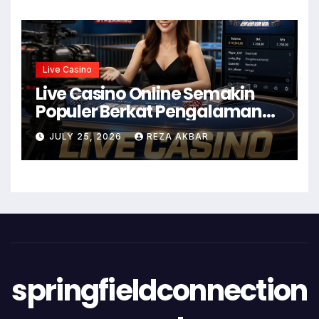
Live Casino
Live Casino Online Semakin
Populer Berkat Pengalaman
Realistis
JULY 25, 2026
REZA AKBAR
springfieldconnection