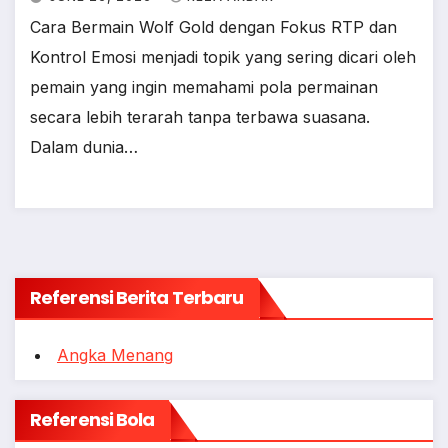
Cara Bermain Wolf Gold dengan Fokus RTP dan
Kontrol Emosi menjadi topik yang sering dicari oleh
pemain yang ingin memahami pola permainan
secara lebih terarah tanpa terbawa suasana.
Dalam dunia…
Referensi Berita Terbaru
Angka Menang
Referensi Bola