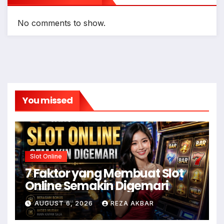
No comments to show.
You missed
Slot Online
7 Faktor yang Membuat Slot
Online Semakin Digemari
AUGUST 6, 2026
REZA AKBAR