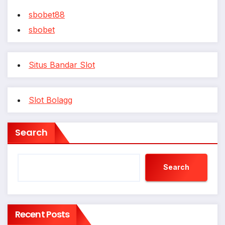
sbobet88
sbobet
Situs Bandar Slot
Slot Bolagg
Search
Search
Recent Posts