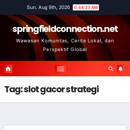
Skip
Sun. Aug 9th, 2026
6:44:23 AM
to
content
springfieldconnection.net
Wawasan Komunitas, Cerita Lokal, dan
Perspektif Global
Tag:
slot gacor strategi