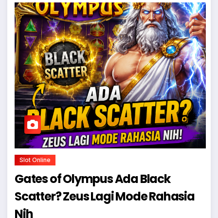
Slot Online
Gates of Olympus Ada Black
Scatter? Zeus Lagi Mode Rahasia
Nih