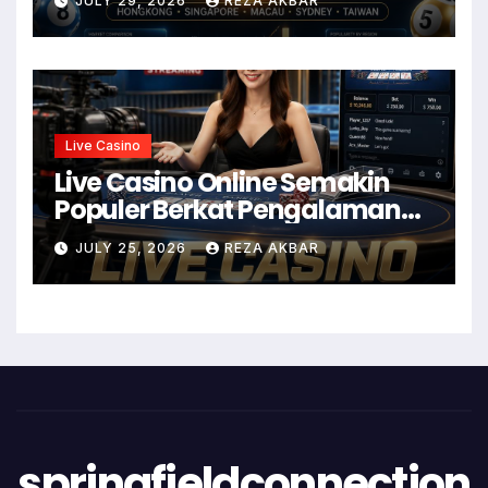
JULY 29, 2026
REZA AKBAR
Live Casino
Live Casino Online Semakin
Populer Berkat Pengalaman
Realistis
JULY 25, 2026
REZA AKBAR
springfieldconnection