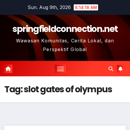
Skip
Sun. Aug 9th, 2026
8:14:19 AM
to
content
springfieldconnection.net
Wawasan Komunitas, Cerita Lokal, dan
Perspektif Global
Tag:
slot gates of olympus