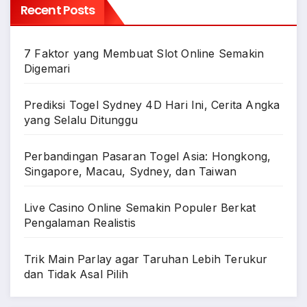
Recent Posts
7 Faktor yang Membuat Slot Online Semakin
Digemari
Prediksi Togel Sydney 4D Hari Ini, Cerita Angka
yang Selalu Ditunggu
Perbandingan Pasaran Togel Asia: Hongkong,
Singapore, Macau, Sydney, dan Taiwan
Live Casino Online Semakin Populer Berkat
Pengalaman Realistis
Trik Main Parlay agar Taruhan Lebih Terukur
dan Tidak Asal Pilih