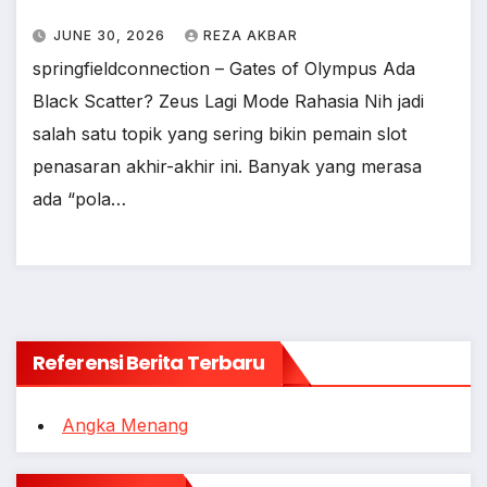
JUNE 30, 2026
REZA AKBAR
springfieldconnection – Gates of Olympus Ada
Black Scatter? Zeus Lagi Mode Rahasia Nih jadi
salah satu topik yang sering bikin pemain slot
penasaran akhir-akhir ini. Banyak yang merasa
ada “pola…
Referensi Berita Terbaru
Angka Menang