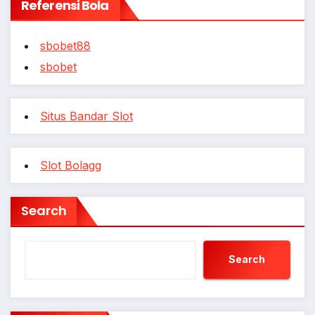
Referensi Bola
sbobet88
sbobet
Situs Bandar Slot
Slot Bolagg
Search
Search