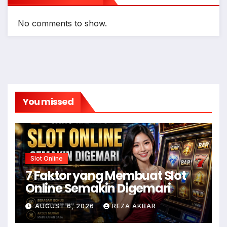
No comments to show.
You missed
Slot Online
7 Faktor yang Membuat Slot
Online Semakin Digemari
AUGUST 6, 2026
REZA AKBAR