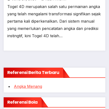
Togel 4D merupakan salah satu permainan angka
yang telah mengalami transformasi signifikan sejak
pertama kali diperkenalkan. Dari sistem manual
yang memerlukan pencatatan angka dan prediksi
instingtif, kini Togel 4D telah…
Referensi Berita Terbaru
Angka Menang
Referensi Bola