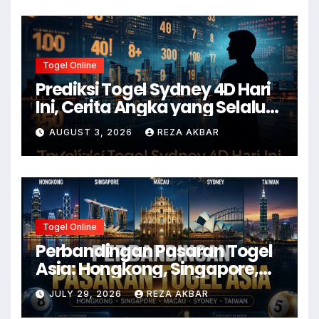
Togel Online
Prediksi Togel Sydney 4D Hari
Ini, Cerita Angka yang Selalu
Ditunggu
AUGUST 3, 2026
REZA AKBAR
Togel Online
Perbandingan Pasaran Togel
Asia: Hongkong, Singapore,
Macau, Sydney, dan Taiwan
JULY 29, 2026
REZA AKBAR