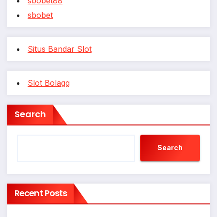
sbobet88
sbobet
Situs Bandar Slot
Slot Bolagg
Search
Search
Recent Posts