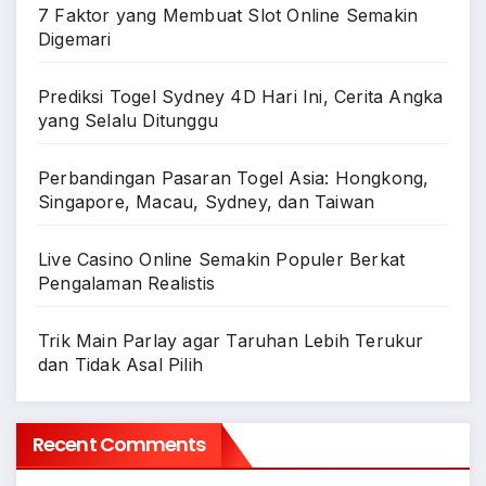
7 Faktor yang Membuat Slot Online Semakin
Digemari
Prediksi Togel Sydney 4D Hari Ini, Cerita Angka
yang Selalu Ditunggu
Perbandingan Pasaran Togel Asia: Hongkong,
Singapore, Macau, Sydney, dan Taiwan
Live Casino Online Semakin Populer Berkat
Pengalaman Realistis
Trik Main Parlay agar Taruhan Lebih Terukur
dan Tidak Asal Pilih
Recent Comments