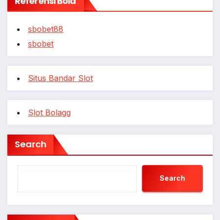
Referensi Bola
sbobet88
sbobet
Situs Bandar Slot
Slot Bolagg
Search
Search