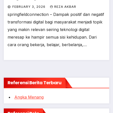
FEBRUARY 3, 2026
REZA AKBAR
springfieldconnection – Dampak positif dan negatif
transformasi digital bagi masyarakat menjadi topik
yang makin relevan seiring teknologi digital
meresap ke hampir semua sisi kehidupan. Dari
cara orang bekerja, belajar, berbelanja,…
Referensi Berita Terbaru
Angka Menang