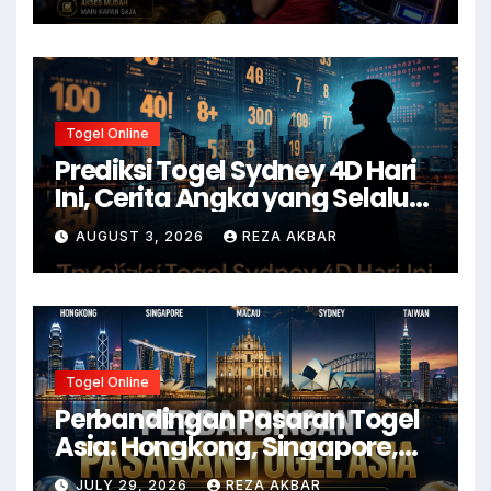
Togel Online
Prediksi Togel Sydney 4D Hari
Ini, Cerita Angka yang Selalu
Ditunggu
AUGUST 3, 2026
REZA AKBAR
Togel Online
Perbandingan Pasaran Togel
Asia: Hongkong, Singapore,
Macau, Sydney, dan Taiwan
JULY 29, 2026
REZA AKBAR