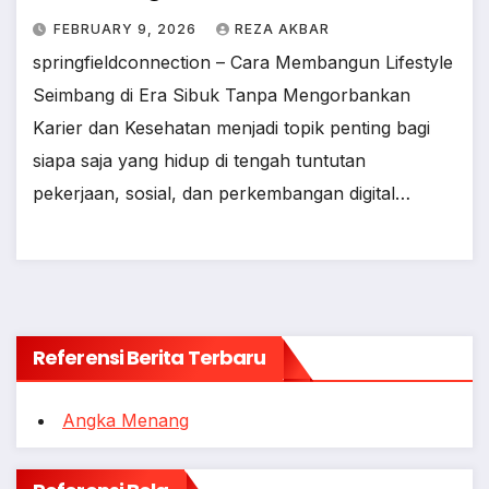
FEBRUARY 9, 2026
REZA AKBAR
springfieldconnection – Cara Membangun Lifestyle
Seimbang di Era Sibuk Tanpa Mengorbankan
Karier dan Kesehatan menjadi topik penting bagi
siapa saja yang hidup di tengah tuntutan
pekerjaan, sosial, dan perkembangan digital…
Referensi Berita Terbaru
Angka Menang