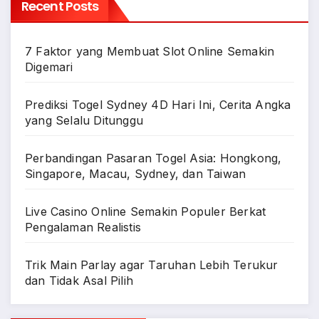
Recent Posts
7 Faktor yang Membuat Slot Online Semakin
Digemari
Prediksi Togel Sydney 4D Hari Ini, Cerita Angka
yang Selalu Ditunggu
Perbandingan Pasaran Togel Asia: Hongkong,
Singapore, Macau, Sydney, dan Taiwan
Live Casino Online Semakin Populer Berkat
Pengalaman Realistis
Trik Main Parlay agar Taruhan Lebih Terukur
dan Tidak Asal Pilih