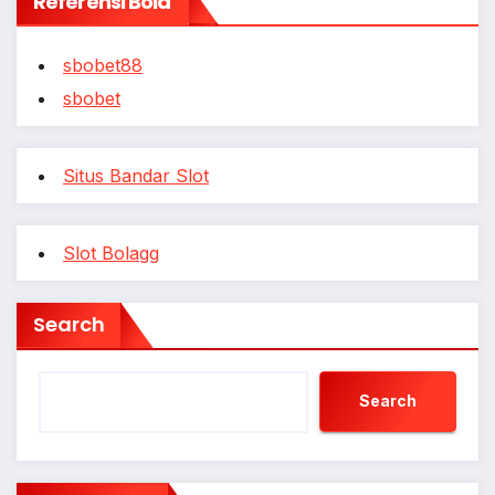
Referensi Bola
sbobet88
sbobet
Situs Bandar Slot
Slot Bolagg
Search
Search