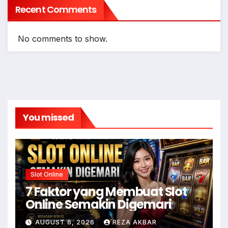
Recent Comments
No comments to show.
You missed
Slot Online
7 Faktor yang Membuat Slot
Online Semakin Digemari
AUGUST 6, 2026
REZA AKBAR