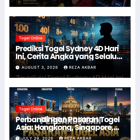
Togel Online
Prediksi Togel Sydney 4D Hari
Ini, Cerita Angka yang Selalu
Ditunggu
AUGUST 3, 2026
REZA AKBAR
Togel Online
Perbandingan Pasaran Togel
Asia: Hongkong, Singapore,
Macau, Sydney, dan Taiwan
JULY 29, 2026
REZA AKBAR