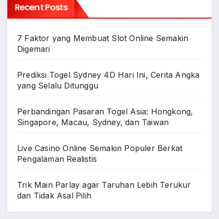
Recent Posts
7 Faktor yang Membuat Slot Online Semakin
Digemari
Prediksi Togel Sydney 4D Hari Ini, Cerita Angka
yang Selalu Ditunggu
Perbandingan Pasaran Togel Asia: Hongkong,
Singapore, Macau, Sydney, dan Taiwan
Live Casino Online Semakin Populer Berkat
Pengalaman Realistis
Trik Main Parlay agar Taruhan Lebih Terukur
dan Tidak Asal Pilih