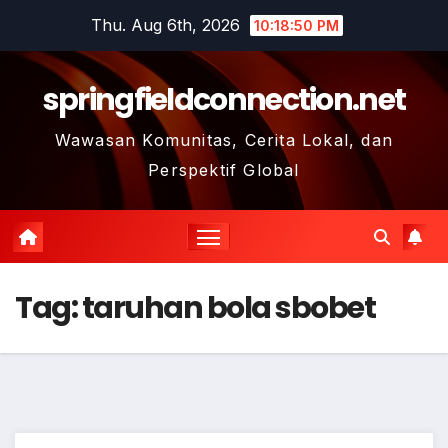
Skip
Thu. Aug 6th, 2026
10:18:50 PM
to
content
springfieldconnection.net
Wawasan Komunitas, Cerita Lokal, dan
Perspektif Global
Tag:
taruhan bola sbobet