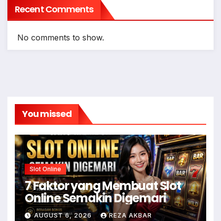
Recent Comments
No comments to show.
You missed
Slot Online
7 Faktor yang Membuat Slot
Online Semakin Digemari
AUGUST 6, 2026
REZA AKBAR