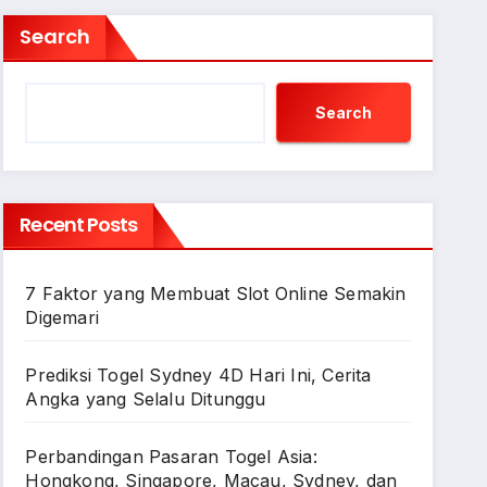
Search
Search
Recent Posts
7 Faktor yang Membuat Slot Online Semakin
Digemari
Prediksi Togel Sydney 4D Hari Ini, Cerita
Angka yang Selalu Ditunggu
Perbandingan Pasaran Togel Asia:
Hongkong, Singapore, Macau, Sydney, dan