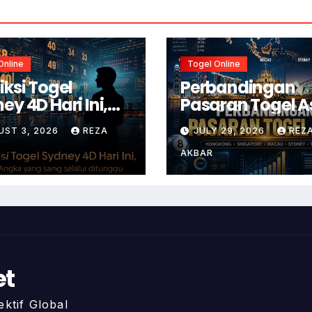
Online
Togel Online
iksi Togel
Perbandingan
ey 4D Hari Ini,
Pasaran Togel As
ta Angka yang
Hongkong,
UST 3, 2026
REZA
JULY 29, 2026
REZ
lu Ditunggu
Singapore, Mac
Sydney, dan Ta
AKBAR
et
ktif Global